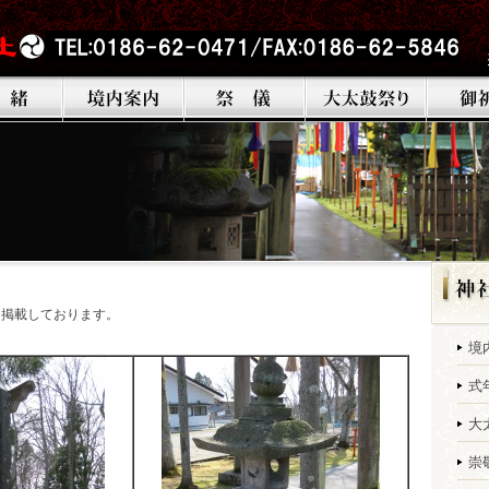
を掲載しております。
境
式
大
崇