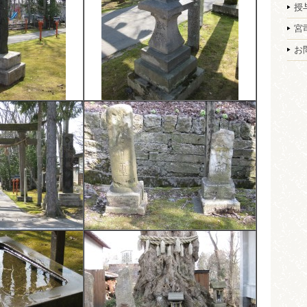
授
宮
お