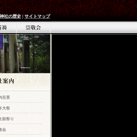
神社の歴史
|
サイトマップ
内百景
年大祭
太鼓祭り
敬会